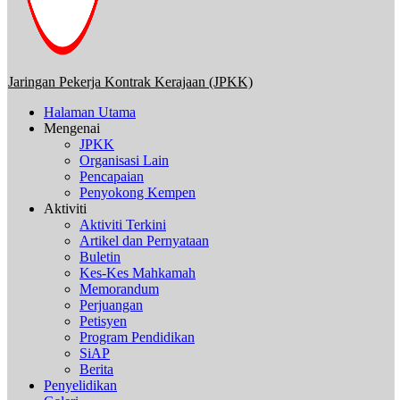
Jaringan Pekerja Kontrak Kerajaan (JPKK)
Halaman Utama
Mengenai
JPKK
Organisasi Lain
Pencapaian
Penyokong Kempen
Aktiviti
Aktiviti Terkini
Artikel dan Pernyataan
Buletin
Kes-Kes Mahkamah
Memorandum
Perjuangan
Petisyen
Program Pendidikan
SiAP
Berita
Penyelidikan