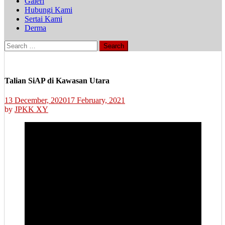
Galeri
Hubungi Kami
Sertai Kami
Derma
Search
for:
Talian SiAP di Kawasan Utara
13 December, 2020
17 February, 2021
by
JPKK XY