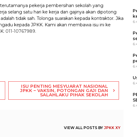
terutamanya pekerja pembersihan sekolah yang
P
a selang satu hari ke kerja dan gajinya akan dipotong
k
 adalah tidak sah. Tolonga suarakan kepada kontraktor. Jika
6
engadu kepada JPKK. Kami akan membawa isu ini ke
KK:
011-10767989
.
P
s
6
P
p
6
U
6:
ISU PENTING MESYUARAT NASIONAL
JPKK – VAKSIN, POTONGAN GAJI DAN
P
SALAHLAKU PIHAK SEKOLAH
S
6
VIEW ALL POSTS BY
JPKK XY