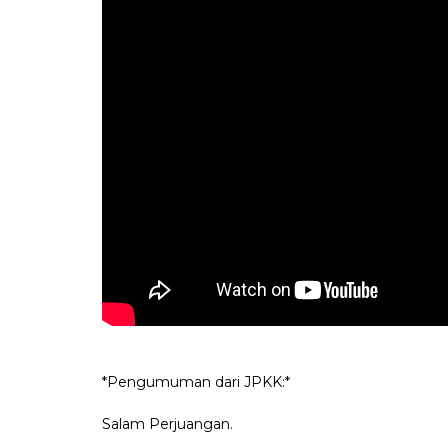
*Pengumuman dari JPKK:*
Salam Perjuangan.