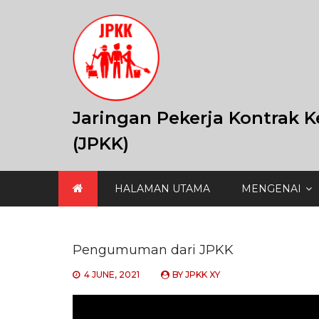
Skip
to
content
Jaringan Pekerja Kontrak K
(JPKK)
HALAMAN UTAMA
MENGENAI
Pengumuman dari JPKK
4 JUNE, 2021
BY
JPKK XY