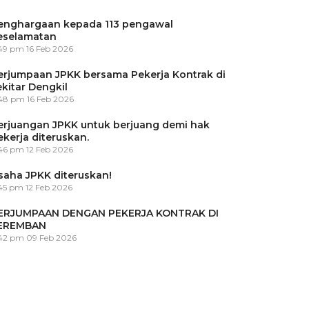
enghargaan kepada 113 pengawal
eselamatan
:49 pm
16 Feb 2026
erjumpaan JPKK bersama Pekerja Kontrak di
ekitar Dengkil
:48 pm
16 Feb 2026
erjuangan JPKK untuk berjuang demi hak
ekerja diteruskan.
:46 pm
12 Feb 2026
saha JPKK diteruskan!
45 pm
12 Feb 2026
ERJUMPAAN DENGAN PEKERJA KONTRAK DI
EREMBAN
:42 pm
09 Feb 2026