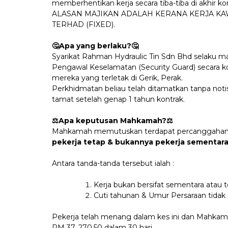
memberhentikan kerja secara tiba-tiba di akhir ko
ALASAN MAJIKAN ADALAH KERANA KERJA K
TERHAD (FIXED).
🤔Apa yang berlaku?🤔
Syarikat Rahman Hydraulic Tin Sdn Bhd selaku ma
Pengawal Keselamatan (Security Guard) secara 
mereka yang terletak di Gerik, Perak.
Perkhidmatan beliau telah ditamatkan tanpa notis
tamat setelah genap 1 tahun kontrak.
⚖️Apa keputusan Mahkamah?⚖️
Mahkamah memutuskan terdapat percanggahan 
pekerja tetap & bukannya pekerja sementara
Antara tanda-tanda tersebut ialah :
Kerja bukan bersifat sementara atau t
Cuti tahunan & Umur Persaraan tida
Pekerja telah menang dalam kes ini dan Mahk
RM 37, 270.50 dalam 30 hari.