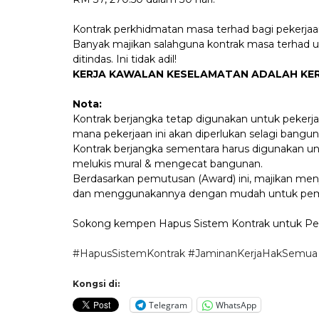
Kontrak perkhidmatan masa terhad bagi pekerjaa
Banyak majikan salahguna kontrak masa terhad un
ditindas. Ini tidak adil!
KERJA KAWALAN KESELAMATAN ADALAH KER
Nota:
Kontrak berjangka tetap digunakan untuk pekerj
mana pekerjaan ini akan diperlukan selagi bangun
Kontrak berjangka sementara harus digunakan unt
melukis mural & mengecat bangunan.
Berdasarkan pemutusan (Award) ini, majikan men
dan menggunakannya dengan mudah untuk peme
Sokong kempen Hapus Sistem Kontrak untuk Peke
#HapusSistemKontrak
#JaminanKerjaHakSemua
Kongsi di:
Telegram
WhatsApp