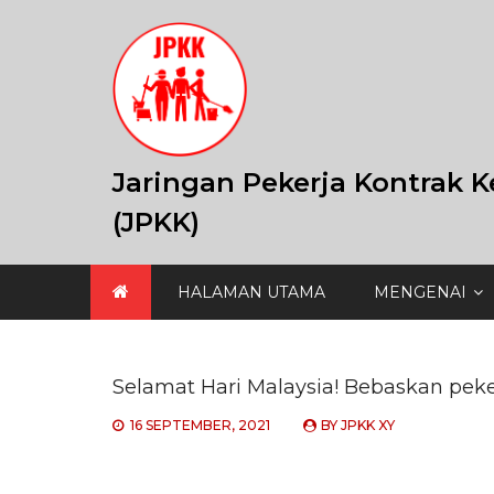
Skip
to
content
Jaringan Pekerja Kontrak K
(JPKK)
HALAMAN UTAMA
MENGENAI
Selamat Hari Malaysia! Bebaskan peker
16 SEPTEMBER, 2021
BY
JPKK XY