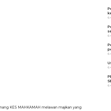
P
k
6
P
s
6
P
p
6
U
6:
P
S
6
menang KES MAHKAMAH melawan majikan yang