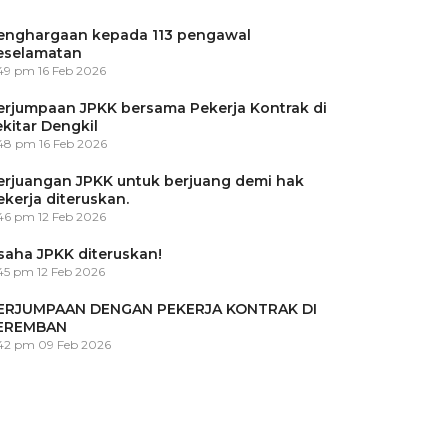
enghargaan kepada 113 pengawal
eselamatan
:49 pm
16 Feb 2026
erjumpaan JPKK bersama Pekerja Kontrak di
ekitar Dengkil
:48 pm
16 Feb 2026
erjuangan JPKK untuk berjuang demi hak
ekerja diteruskan.
:46 pm
12 Feb 2026
saha JPKK diteruskan!
45 pm
12 Feb 2026
ERJUMPAAN DENGAN PEKERJA KONTRAK DI
EREMBAN
:42 pm
09 Feb 2026