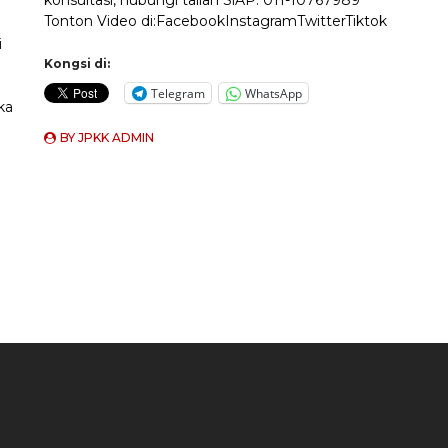
konsultasi, hubungi talian SiAP: 011-10767989
Tonton Video di:FacebookInstagramTwitterTiktok
i
Kongsi di:
Telegram
WhatsApp
ka
BY
JPKK ADMIN