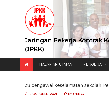
Skip
to
content
Jaringan Pekerja Kontrak K
(JPKK)
HALAMAN UTAMA
MENGENAI
38 pengawal keselamatan sekolah Perli
19 OCTOBER, 2021
BY
JPKK XY