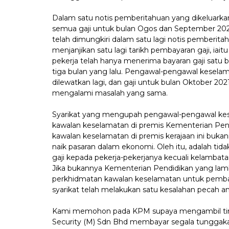
Dalam satu notis pemberitahuan yang dikeluarka
semua gaji untuk bulan Ogos dan September 2021 a
telah dimungkiri dalam satu lagi notis pemberita
menjanjikan satu lagi tarikh pembayaran gaji, iait
pekerja telah hanya menerima bayaran gaji satu b
tiga bulan yang lalu. Pengawal-pengawal kesela
dilewatkan lagi, dan gaji untuk bulan Oktober 20
mengalami masalah yang sama.
Syarikat yang mengupah pengawal-pengawal kes
kawalan keselamatan di premis Kementerian Pendi
kawalan keselamatan di premis kerajaan ini bukan
naik pasaran dalam ekonomi. Oleh itu, adalah ti
gaji kepada pekerja-pekerjanya kecuali kelamba
Jika bukannya Kementerian Pendidikan yang lam
perkhidmatan kawalan keselamatan untuk pembay
syarikat telah melakukan satu kesalahan pecah 
Kami memohon pada KPM supaya mengambil tind
Security (M) Sdn Bhd membayar segala tunggakan