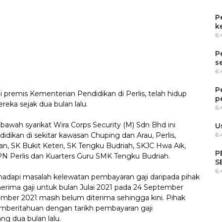
P
k
6
P
s
6
P
premis Kementerian Pendidikan di Perlis, telah hidup
p
reka sejak dua bulan lalu.
6
awah syarikat Wira Corps Security (M) Sdn Bhd ini
U
dikan di sekitar kawasan Chuping dan Arau, Perlis,
6:
n, SK Bukit Keteri, SK Tengku Budriah, SKJC Hwa Aik,
P
N Perlis dan Kuarters Guru SMK Tengku Budriah.
S
6
adapi masalah kelewatan pembayaran gaji daripada pihak
nerima gaji untuk bulan Julai 2021 pada 24 September
mber 2021 masih belum diterima sehingga kini. Pihak
mberitahuan dengan tarikh pembayaran gaji
ng dua bulan lalu.