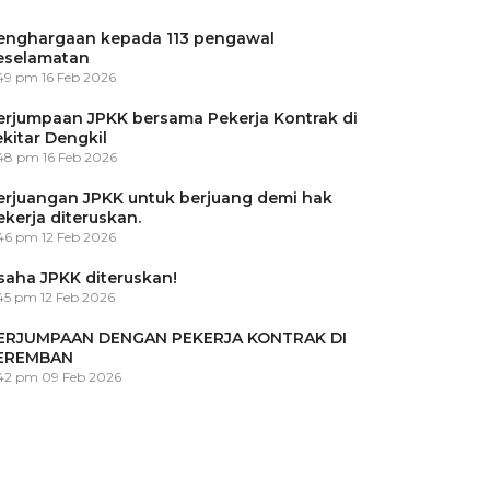
enghargaan kepada 113 pengawal
eselamatan
:49 pm
16 Feb 2026
erjumpaan JPKK bersama Pekerja Kontrak di
ekitar Dengkil
:48 pm
16 Feb 2026
erjuangan JPKK untuk berjuang demi hak
ekerja diteruskan.
:46 pm
12 Feb 2026
saha JPKK diteruskan!
45 pm
12 Feb 2026
ERJUMPAAN DENGAN PEKERJA KONTRAK DI
EREMBAN
:42 pm
09 Feb 2026