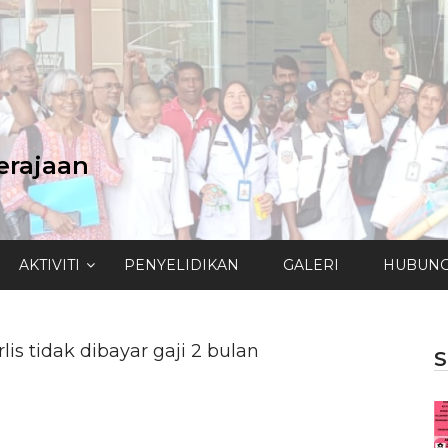
erajaan
AKTIVITI
PENYELIDIKAN
GALERI
HUBUNG
s tidak dibayar gaji 2 bulan
S