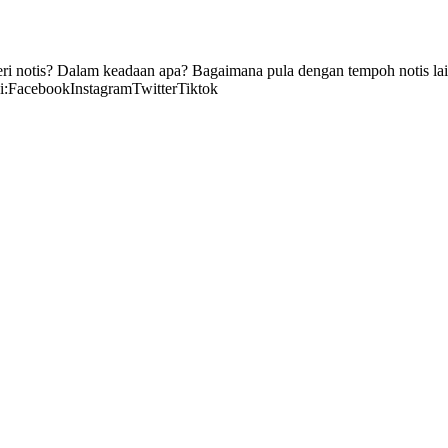
eri notis? Dalam keadaan apa? Bagaimana pula dengan tempoh notis lain
di:FacebookInstagramTwitterTiktok