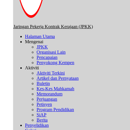
Jaringan Pekerja Kontrak Kerajaan (JPKK)
Halaman Utama
Mengenai
JPKK
Organisasi Lain
Pencapaian
Penyokong Kempen
Aktiviti
Aktiviti Terkini
Artikel dan Pernyataan
Buletin
Kes-Kes Mahkamah
Memorandum
Perjuangan
Petisyen
Program Pendidikan
SiAP
Berita
Penyelidikan