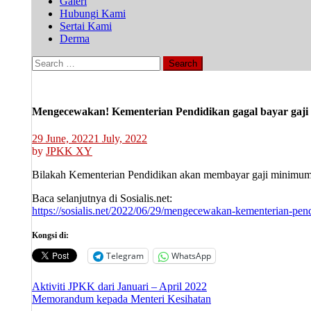
Galeri
Hubungi Kami
Sertai Kami
Derma
Search
for:
Mengecewakan! Kementerian Pendidikan gagal bayar gaj
29 June, 2022
1 July, 2022
by
JPKK XY
Bilakah Kementerian Pendidikan akan membayar gaji minimum 
Baca selanjutnya di Sosialis.net:
https://sosialis.net/2022/06/29/mengecewakan-kementerian-pen
Kongsi di:
Telegram
WhatsApp
Post
Aktiviti JPKK dari Januari – April 2022
Memorandum kepada Menteri Kesihatan
navigation