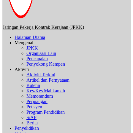
Jaringan Pekerja Kontrak Kerajaan (JPKK)
Halaman Utama
Mengenai
JPKK
Organisasi Lain
Pencapaian
Penyokong Kempen
Aktiviti
Aktiviti Terkini
Artikel dan Pernyataan
Buletin
Kes-Kes Mahkamah
Memorandum
Perjuangan
Petisyen
Program Pendidikan
SiAP
Berita
Penyelidikan